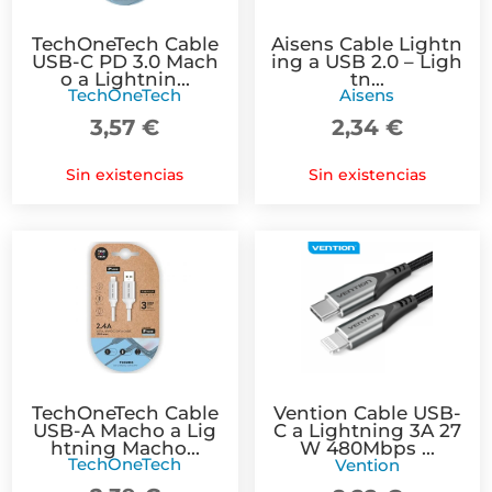
TechOneTech Cable
Aisens Cable Lightn
USB-C PD 3.0 Mach
ing a USB 2.0 – Ligh
o a Lightnin...
tn...
TechOneTech
Aisens
3,57
€
2,34
€
Sin existencias
Sin existencias
TechOneTech Cable
Vention Cable USB-
USB-A Macho a Lig
C a Lightning 3A 27
htning Macho...
W 480Mbps ...
TechOneTech
Vention