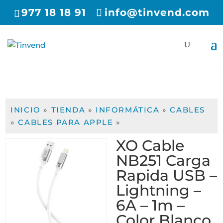
977 18 18 91
info@tinvend.com
INICIO
»
TIENDA
»
INFORMÁTICA
»
CABLES
»
CABLES PARA APPLE
»
XO Cable
NB251 Carga
Rapida USB –
Lightning –
6A – 1m –
Color Blanco