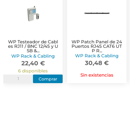
-
G
WP Testeador de Cabl
WP Patch Panel de 24
es RJ11 / BNC 12/45 y U
Puertos RJ45 CAT6 UT
SB &...
P R...
WP Rack & Cabling
WP Rack & Cabling
30,48
€
22,40
€
6 disponibles
Sin existencias
WP
Comprar
Testeador
de
Cables
RJ11
/
BNC
12/45