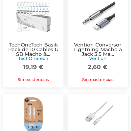
USB-
A
Macho
a
Lightning
1m
TechOneTech Basik
Vention Conversor
Pack de 10 Cables U
Lightning Macho a
-
SB Macho &...
Jack 3.5 Ma...
Recubierto
TechOneTech
Vention
Nylon
19,19
€
2,60
€
Trenzado
Blanco
Sin existencias
Sin existencias
cantidad