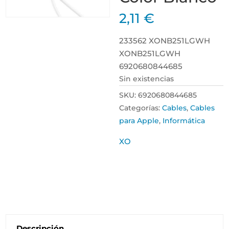
2,11
€
233562 XONB251LGWH
XONB251LGWH
6920680844685
Sin existencias
SKU:
6920680844685
Categorías:
Cables
,
Cables
para Apple
,
Informática
XO
Descripción