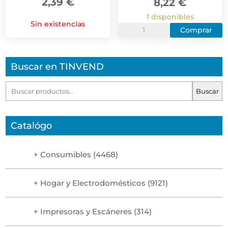
2,39
€
8,22
€
1 disponibles
Sin existencias
Vention
Comprar
Cable
USB-
Buscar en TINVEND
C
a
Buscar
Buscar
Lightning
por:
3A
27W
Catalógo
480Mbps
MFi
Consumibles
(4468)
-
2m
-
Hogar y Electrodomésticos
(9121)
Color
Gris
Impresoras y Escáneres
(314)
cantidad