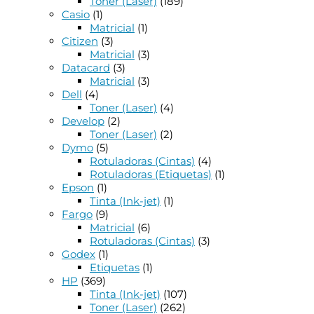
Toner (Laser)
(189)
Casio
(1)
Matricial
(1)
Citizen
(3)
Matricial
(3)
Datacard
(3)
Matricial
(3)
Dell
(4)
Toner (Laser)
(4)
Develop
(2)
Toner (Laser)
(2)
Dymo
(5)
Rotuladoras (Cintas)
(4)
Rotuladoras (Etiquetas)
(1)
Epson
(1)
Tinta (Ink-jet)
(1)
Fargo
(9)
Matricial
(6)
Rotuladoras (Cintas)
(3)
Godex
(1)
Etiquetas
(1)
HP
(369)
Tinta (Ink-jet)
(107)
Toner (Laser)
(262)