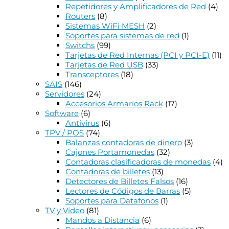
Repetidores y Amplificadores de Red
(4)
Routers
(8)
Sistemas WiFi MESH
(2)
Soportes para sistemas de red
(1)
Switchs
(99)
Tarjetas de Red Internas (PCI y PCI-E)
(11)
Tarjetas de Red USB
(33)
Transceptores
(18)
SAIS
(146)
Servidores
(24)
Accesorios Armarios Rack
(17)
Software
(6)
Antivirus
(6)
TPV / POS
(74)
Balanzas contadoras de dinero
(3)
Cajones Portamonedas
(32)
Contadoras clasificadoras de monedas
(4)
Contadoras de billetes
(13)
Detectores de Billetes Falsos
(16)
Lectores de Códigos de Barras
(5)
Soportes para Datafonos
(1)
TV y Vídeo
(81)
Mandos a Distancia
(6)