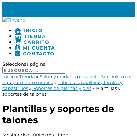
977 18 18 91
INFO@TINVEND.COM
0 ELEMENTOS
INICIO
TIENDA
CARRITO
MI CUENTA
CONTACTO
Seleccionar página
Inicio
»
Tienda
»
Salud y cuidado personal
»
Suministros y
equipamiento médico
»
Tobilleras, rodilleras, férulas y
cabestrillos
»
Soportes de piernas y pies
»
Plantillas y
soportes de talones
Plantillas y soportes de
talones
Mostrando el único resultado