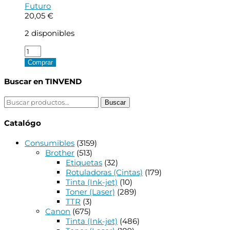
Futuro
20,05
€
2 disponibles
Futuro
Soporte
Comprar
Terapeutico
para
Buscar en TINVEND
Arco
Plantar
Buscar
Buscar
-
por:
Ajustable
Catalógo
-
Transpirable
Consumibles
(3159)
-
Brother
(513)
Color
Etiquetas
(32)
Negro
Rotuladoras (Cintas)
(179)
cantidad
Tinta (Ink-jet)
(10)
Toner (Laser)
(289)
TTR
(3)
Canon
(675)
Tinta (Ink-jet)
(486)