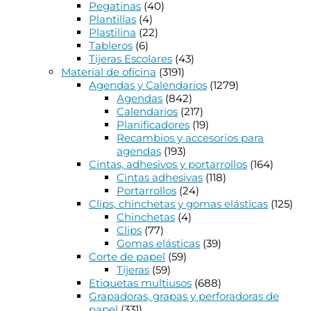
Pegatinas
(40)
Plantillas
(4)
Plastilina
(22)
Tableros
(6)
Tijeras Escolares
(43)
Material de oficina
(3191)
Agendas y Calendarios
(1279)
Agendas
(842)
Calendarios
(217)
Planificadores
(19)
Recambios y accesorios para
agendas
(193)
Cintas, adhesivos y portarrollos
(164)
Cintas adhesivas
(118)
Portarrollos
(24)
Clips, chinchetas y gomas elásticas
(125)
Chinchetas
(4)
Clips
(77)
Gomas elásticas
(39)
Corte de papel
(59)
Tijeras
(59)
Etiquetas multiusos
(688)
Grapadoras, grapas y perforadoras de
papel
(331)