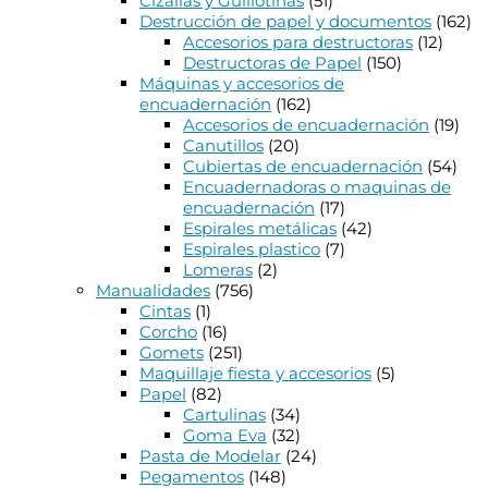
Cizallas y Guillotinas
(51)
Destrucción de papel y documentos
(162)
Accesorios para destructoras
(12)
Destructoras de Papel
(150)
Máquinas y accesorios de
encuadernación
(162)
Accesorios de encuadernación
(19)
Canutillos
(20)
Cubiertas de encuadernación
(54)
Encuadernadoras o maquinas de
encuadernación
(17)
Espirales metálicas
(42)
Espirales plastico
(7)
Lomeras
(2)
Manualidades
(756)
Cintas
(1)
Corcho
(16)
Gomets
(251)
Maquillaje fiesta y accesorios
(5)
Papel
(82)
Cartulinas
(34)
Goma Eva
(32)
Pasta de Modelar
(24)
Pegamentos
(148)