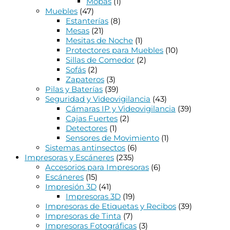
Mopas
(1)
Muebles
(47)
Estanterías
(8)
Mesas
(21)
Mesitas de Noche
(1)
Protectores para Muebles
(10)
Sillas de Comedor
(2)
Sofás
(2)
Zapateros
(3)
Pilas y Baterías
(39)
Seguridad y Videovigilancia
(43)
Cámaras IP y Videovigilancia
(39)
Cajas Fuertes
(2)
Detectores
(1)
Sensores de Movimiento
(1)
Sistemas antinsectos
(6)
Impresoras y Escáneres
(235)
Accesorios para Impresoras
(6)
Escáneres
(15)
Impresión 3D
(41)
Impresoras 3D
(19)
Impresoras de Etiquetas y Recibos
(39)
Impresoras de Tinta
(7)
Impresoras Fotográficas
(3)