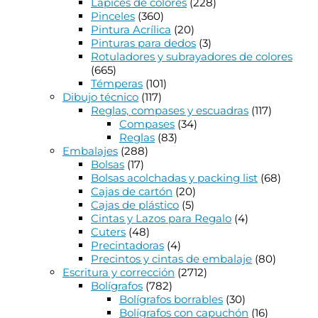
Lápices de colores
(228)
Pinceles
(360)
Pintura Acrílica
(20)
Pinturas para dedos
(3)
Rotuladores y subrayadores de colores
(665)
Témperas
(101)
Dibujo técnico
(117)
Reglas, compases y escuadras
(117)
Compases
(34)
Reglas
(83)
Embalajes
(288)
Bolsas
(17)
Bolsas acolchadas y packing list
(68)
Cajas de cartón
(20)
Cajas de plástico
(5)
Cintas y Lazos para Regalo
(4)
Cuters
(48)
Precintadoras
(4)
Precintos y cintas de embalaje
(80)
Escritura y corrección
(2712)
Bolígrafos
(782)
Bolígrafos borrables
(30)
Bolígrafos con capuchón
(16)