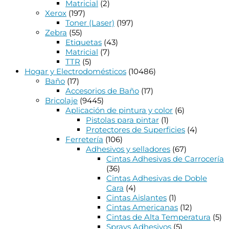
Matricial
(2)
Xerox
(197)
Toner (Laser)
(197)
Zebra
(55)
Etiquetas
(43)
Matricial
(7)
TTR
(5)
Hogar y Electrodomésticos
(10486)
Baño
(17)
Accesorios de Baño
(17)
Bricolaje
(9445)
Aplicación de pintura y color
(6)
Pistolas para pintar
(1)
Protectores de Superficies
(4)
Ferretería
(106)
Adhesivos y selladores
(67)
Cintas Adhesivas de Carrocería
(36)
Cintas Adhesivas de Doble
Cara
(4)
Cintas Aislantes
(1)
Cintas Americanas
(12)
Cintas de Alta Temperatura
(5)
Sprays Adhesivos
(5)