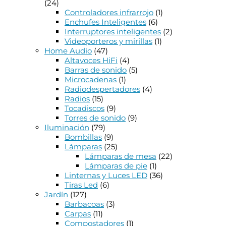
(24)
Controladores infrarrojo
(1)
Enchufes Inteligentes
(6)
Interruptores inteligentes
(2)
Videoporteros y mirillas
(1)
Home Audio
(47)
Altavoces HiFi
(4)
Barras de sonido
(5)
Microcadenas
(1)
Radiodespertadores
(4)
Radios
(15)
Tocadiscos
(9)
Torres de sonido
(9)
Iluminación
(79)
Bombillas
(9)
Lámparas
(25)
Lámparas de mesa
(22)
Lámparas de pie
(1)
Linternas y Luces LED
(36)
Tiras Led
(6)
Jardín
(127)
Barbacoas
(3)
Carpas
(11)
Compostadores
(1)