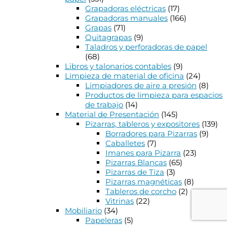
Grapadoras eléctricas
(17)
Grapadoras manuales
(166)
Grapas
(71)
Quitagrapas
(9)
Taladros y perforadoras de papel
(68)
Libros y talonarios contables
(9)
Limpieza de material de oficina
(24)
Limpiadores de aire a presión
(8)
Productos de limpieza para espacios
de trabajo
(14)
Material de Presentación
(145)
Pizarras, tableros y expositores
(139)
Borradores para Pizarras
(9)
Caballetes
(7)
Imanes para Pizarra
(23)
Pizarras Blancas
(65)
Pizarras de Tiza
(3)
Pizarras magnéticas
(8)
Tableros de corcho
(2)
Vitrinas
(22)
Mobiliario
(34)
Papeleras
(5)