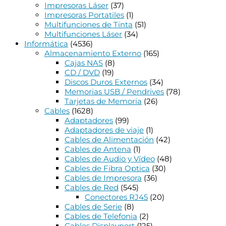
Impresoras Láser
(37)
Impresoras Portatiles
(1)
Multifunciones de Tinta
(51)
Multifunciones Láser
(34)
Informática
(4536)
Almacenamiento Externo
(165)
Cajas NAS
(8)
CD / DVD
(19)
Discos Duros Externos
(34)
Memorias USB / Pendrives
(78)
Tarjetas de Memoria
(26)
Cables
(1628)
Adaptadores
(99)
Adaptadores de viaje
(1)
Cables de Alimentación
(42)
Cables de Antena
(1)
Cables de Audio y Vídeo
(48)
Cables de Fibra Optica
(30)
Cables de Impresora
(36)
Cables de Red
(545)
Conectores RJ45
(20)
Cables de Serie
(8)
Cables de Telefonia
(2)
Cables Displayport
(125)