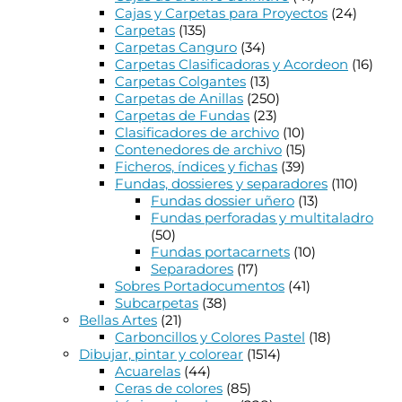
Cajas y Carpetas para Proyectos
(24)
Carpetas
(135)
Carpetas Canguro
(34)
Carpetas Clasificadoras y Acordeon
(16)
Carpetas Colgantes
(13)
Carpetas de Anillas
(250)
Carpetas de Fundas
(23)
Clasificadores de archivo
(10)
Contenedores de archivo
(15)
Ficheros, índices y fichas
(39)
Fundas, dossieres y separadores
(110)
Fundas dossier uñero
(13)
Fundas perforadas y multitaladro
(50)
Fundas portacarnets
(10)
Separadores
(17)
Sobres Portadocumentos
(41)
Subcarpetas
(38)
Bellas Artes
(21)
Carboncillos y Colores Pastel
(18)
Dibujar, pintar y colorear
(1514)
Acuarelas
(44)
Ceras de colores
(85)