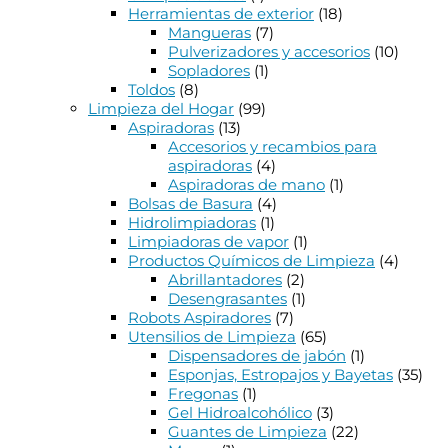
Herramientas de exterior
(18)
Mangueras
(7)
Pulverizadores y accesorios
(10)
Sopladores
(1)
Toldos
(8)
Limpieza del Hogar
(99)
Aspiradoras
(13)
Accesorios y recambios para
aspiradoras
(4)
Aspiradoras de mano
(1)
Bolsas de Basura
(4)
Hidrolimpiadoras
(1)
Limpiadoras de vapor
(1)
Productos Químicos de Limpieza
(4)
Abrillantadores
(2)
Desengrasantes
(1)
Robots Aspiradores
(7)
Utensilios de Limpieza
(65)
Dispensadores de jabón
(1)
Esponjas, Estropajos y Bayetas
(35)
Fregonas
(1)
Gel Hidroalcohólico
(3)
Guantes de Limpieza
(22)