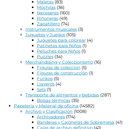
Maletas
(83)
Mochilas
(36)
Neceseres
(160)
Riñoneras
(49)
Zapatillero
(74)
Instrumentos musicales
(3)
Juguetes y Juegos
(105)
Juguetes para colorear
(4)
Patinetes para Niños
(1)
Peluches para Niños
(1)
Puzzles
(34)
Merchandising y Coleccionismo
(16)
Figuras de coleccion
(5)
Figuras de construcción
(1)
Funkos
(5)
Llaveros
(4)
Sets
(1)
Transporte de alimentos y bebidas
(287)
Bolsas térmicas
(35)
Papelería y Material de oficina
(14582)
Archivo y Clasificación
(1008)
Archivadores
(174)
Bandejas y Cajoneras de Sobremesa
(41)
Cajas de archivo definitivo
(41)