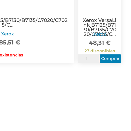
25/B7130/B7135/C7020/C702
Xerox VersaLi
5/C...
nk B7125/B71
30/B7135/C70
Xerox
Xerox
20/C7025/C...
85,51
€
48,31
€
27 disponibles
 existencias
Xerox
Comprar
VersaLink
B7125/B7130/B7135/C70
Bote
Residual
Original
-
115R00128
cantidad