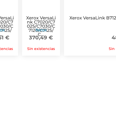
VersaLi
Xerox VersaLi
Xerox VersaLink B71
020/C7
nk C7020/C7
7030/C
025/C7030/C
rox
Xerox
C7125/
7120/C7125/
..
C...
51
€
370,49
€
4
tencias
Sin existencias
Sin