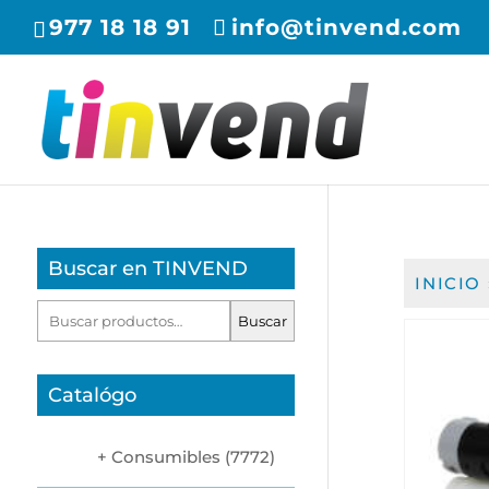
977 18 18 91
info@tinvend.com
Buscar en TINVEND
INICIO
Buscar
Buscar
por:
Catalógo
Consumibles
(7772)