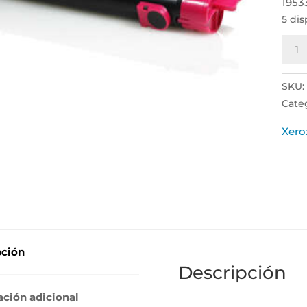
1953
5 di
Xero
Phas
6350
SKU
Mag
Cate
Cart
de
Xero
Tone
Gene
-
Reem
106R
cant
pción
Descripción
ación adicional