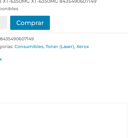
3 XT-6350MG XT-6350MG 8435490607149
sponibles
x
Comprar
er
:
8435490607149
enta
gorías:
Consumibles
,
Toner (Laser)
,
Xerox
ucho
x
r
rico
plaza
01145
idad