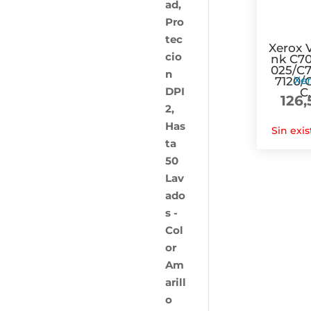
Xerox 
nk C7
025/C
Xe
7120/
C.
126,
Sin exis