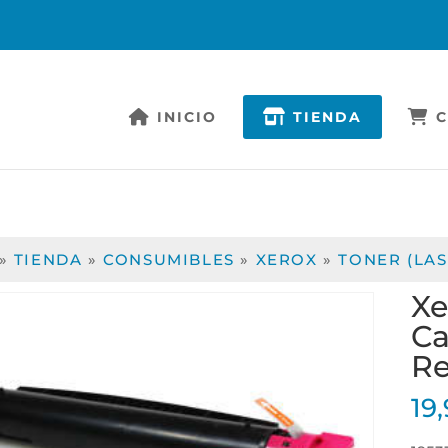
INICIO
TIENDA
C
»
TIENDA
»
CONSUMIBLES
»
XEROX
»
TONER (LAS
Xe
Ca
Re
19