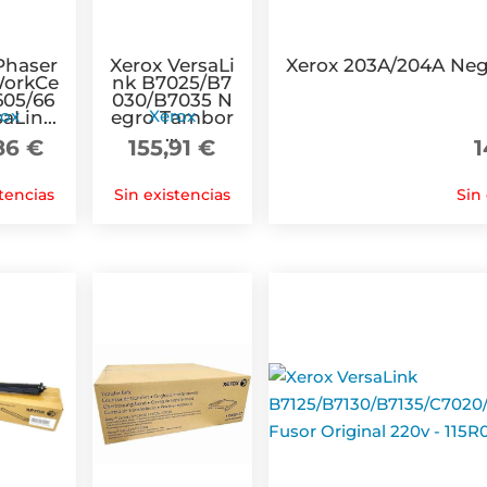
Phaser
Xerox VersaLi
Xerox 203A/204A Neg
WorkCe
nk B7025/B7
605/66
030/B7035 N
rox
Xerox
aLin...
egro Tambor
...
,86
€
155,91
€
1
tencias
Sin existencias
Sin