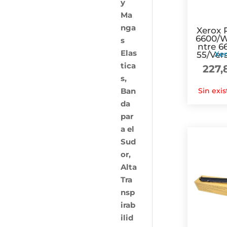
Xerox 
6600/
ntre 6
Xe
55/Vers
227
Sin exis