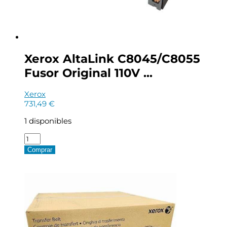
Xerox AltaLink C8045/C8055
Fusor Original 110V ...
Xerox
731,49
€
1 disponibles
Xerox
AltaLink
Comprar
C8045/C8055
Fusor
Original
110V
-
607K09009
cantidad