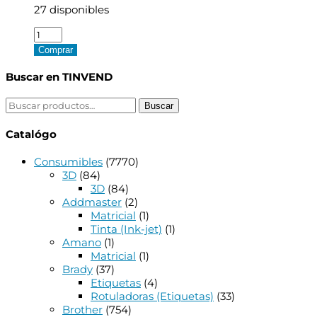
27 disponibles
Xerox
VersaLink
Comprar
B7125/B7130/B7135/C7020/C7025/C7030/C7120/C7125/
Bote
Buscar en TINVEND
Residual
Original
Buscar
Buscar
-
por:
115R00128
Catalógo
cantidad
Consumibles
(7770)
3D
(84)
3D
(84)
Addmaster
(2)
Matricial
(1)
Tinta (Ink-jet)
(1)
Amano
(1)
Matricial
(1)
Brady
(37)
Etiquetas
(4)
Rotuladoras (Etiquetas)
(33)
Brother
(754)