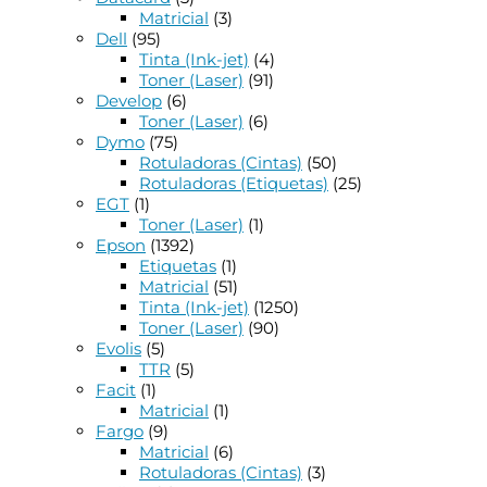
Matricial
(3)
Dell
(95)
Tinta (Ink-jet)
(4)
Toner (Laser)
(91)
Develop
(6)
Toner (Laser)
(6)
Dymo
(75)
Rotuladoras (Cintas)
(50)
Rotuladoras (Etiquetas)
(25)
EGT
(1)
Toner (Laser)
(1)
Epson
(1392)
Etiquetas
(1)
Matricial
(51)
Tinta (Ink-jet)
(1250)
Toner (Laser)
(90)
Evolis
(5)
TTR
(5)
Facit
(1)
Matricial
(1)
Fargo
(9)
Matricial
(6)
Rotuladoras (Cintas)
(3)