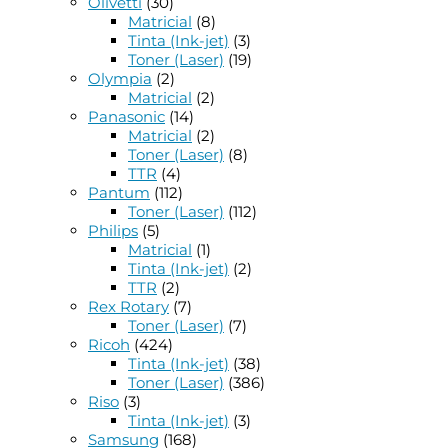
Olivetti
(30)
Matricial
(8)
Tinta (Ink-jet)
(3)
Toner (Laser)
(19)
Olympia
(2)
Matricial
(2)
Panasonic
(14)
Matricial
(2)
Toner (Laser)
(8)
TTR
(4)
Pantum
(112)
Toner (Laser)
(112)
Philips
(5)
Matricial
(1)
Tinta (Ink-jet)
(2)
TTR
(2)
Rex Rotary
(7)
Toner (Laser)
(7)
Ricoh
(424)
Tinta (Ink-jet)
(38)
Toner (Laser)
(386)
Riso
(3)
Tinta (Ink-jet)
(3)
Samsung
(168)