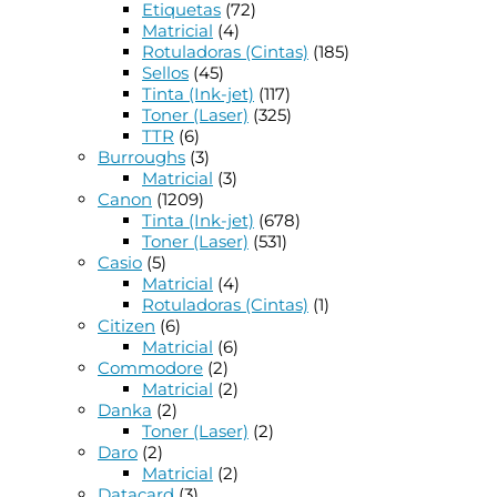
Etiquetas
(72)
Matricial
(4)
Rotuladoras (Cintas)
(185)
Sellos
(45)
Tinta (Ink-jet)
(117)
Toner (Laser)
(325)
TTR
(6)
Burroughs
(3)
Matricial
(3)
Canon
(1209)
Tinta (Ink-jet)
(678)
Toner (Laser)
(531)
Casio
(5)
Matricial
(4)
Rotuladoras (Cintas)
(1)
Citizen
(6)
Matricial
(6)
Commodore
(2)
Matricial
(2)
Danka
(2)
Toner (Laser)
(2)
Daro
(2)
Matricial
(2)
Datacard
(3)