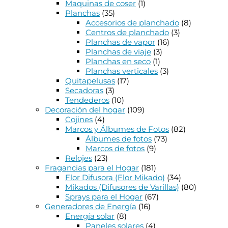
Maquinas de coser
(1)
Planchas
(35)
Accesorios de planchado
(8)
Centros de planchado
(3)
Planchas de vapor
(16)
Planchas de viaje
(3)
Planchas en seco
(1)
Planchas verticales
(3)
Quitapelusas
(17)
Secadoras
(3)
Tendederos
(10)
Decoración del hogar
(109)
Cojines
(4)
Marcos y Álbumes de Fotos
(82)
Álbumes de fotos
(73)
Marcos de fotos
(9)
Relojes
(23)
Fragancias para el Hogar
(181)
Flor Difusora (Flor Mikado)
(34)
Mikados (Difusores de Varillas)
(80)
Sprays para el Hogar
(67)
Generadores de Energía
(16)
Energía solar
(8)
Paneles solares
(4)