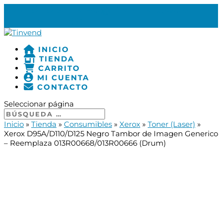
977 18 18 91
INFO@TINVEND.COM
0 ELEMENTOS
INICIO
TIENDA
CARRITO
MI CUENTA
CONTACTO
Seleccionar página
Inicio
»
Tienda
»
Consumibles
»
Xerox
»
Toner (Laser)
»
Xerox D95A/D110/D125 Negro Tambor de Imagen Generico
– Reemplaza 013R00668/013R00666 (Drum)