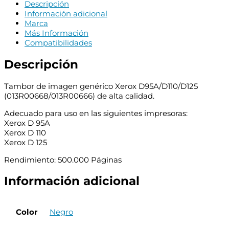
Generico
Descripción
-
Información adicional
Reemplaza
Marca
013R00668/013R00666
Más Información
(Drum)
Compatibilidades
cantidad
Descripción
Tambor de imagen genérico Xerox D95A/D110/D125
(013R00668/013R00666) de alta calidad.
Adecuado para uso en las siguientes impresoras:
Xerox D 95A
Xerox D 110
Xerox D 125
Rendimiento: 500.000 Páginas
Información adicional
Color
Negro