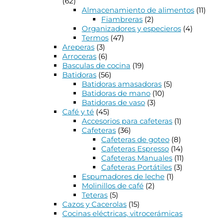
(62)
Almacenamiento de alimentos
(11)
Fiambreras
(2)
Organizadores y especieros
(4)
Termos
(47)
Areperas
(3)
Arroceras
(6)
Basculas de cocina
(19)
Batidoras
(56)
Batidoras amasadoras
(5)
Batidoras de mano
(10)
Batidoras de vaso
(3)
Café y té
(45)
Accesorios para cafeteras
(1)
Cafeteras
(36)
Cafeteras de goteo
(8)
Cafeteras Espresso
(14)
Cafeteras Manuales
(11)
Cafeteras Portátiles
(3)
Espumadores de leche
(1)
Molinillos de café
(2)
Teteras
(5)
Cazos y Cacerolas
(15)
Cocinas eléctricas, vitrocerámicas