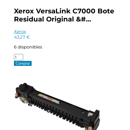
Xerox VersaLink C7000 Bote
Residual Original &#...
Xerox
43,27
€
6 disponibles
Xerox
VersaLink
Comprar
C7000
Bote
Residual
Original
-
115R00129
cantidad