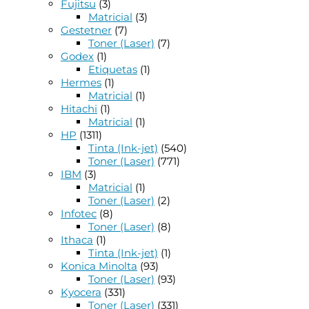
Fujitsu
(3)
Matricial
(3)
Gestetner
(7)
Toner (Laser)
(7)
Godex
(1)
Etiquetas
(1)
Hermes
(1)
Matricial
(1)
Hitachi
(1)
Matricial
(1)
HP
(1311)
Tinta (Ink-jet)
(540)
Toner (Laser)
(771)
IBM
(3)
Matricial
(1)
Toner (Laser)
(2)
Infotec
(8)
Toner (Laser)
(8)
Ithaca
(1)
Tinta (Ink-jet)
(1)
Konica Minolta
(93)
Toner (Laser)
(93)
Kyocera
(331)
Toner (Laser)
(331)