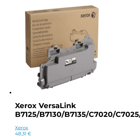
Xerox VersaLink
B7125/B7130/B7135/C7020/C7025/
Xerox
48,31
€