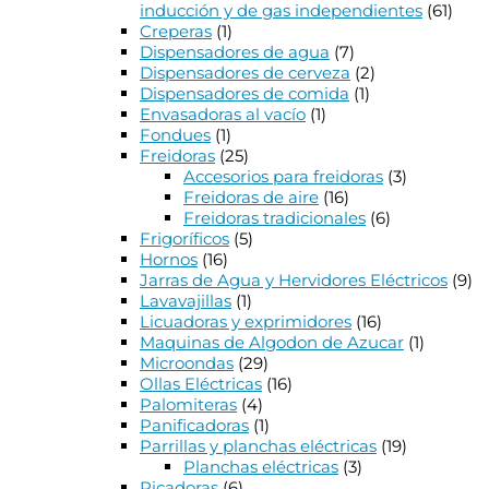
inducción y de gas independientes
(61)
Creperas
(1)
Dispensadores de agua
(7)
Dispensadores de cerveza
(2)
Dispensadores de comida
(1)
Envasadoras al vacío
(1)
Fondues
(1)
Freidoras
(25)
Accesorios para freidoras
(3)
Freidoras de aire
(16)
Freidoras tradicionales
(6)
Frigoríficos
(5)
Hornos
(16)
Jarras de Agua y Hervidores Eléctricos
(9)
Lavavajillas
(1)
Licuadoras y exprimidores
(16)
Maquinas de Algodon de Azucar
(1)
Microondas
(29)
Ollas Eléctricas
(16)
Palomiteras
(4)
Panificadoras
(1)
Parrillas y planchas eléctricas
(19)
Planchas eléctricas
(3)
Picadoras
(6)