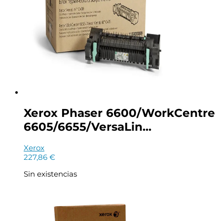
Xerox Phaser 6600/WorkCentre
6605/6655/VersaLin...
Xerox
227,86
€
Sin existencias