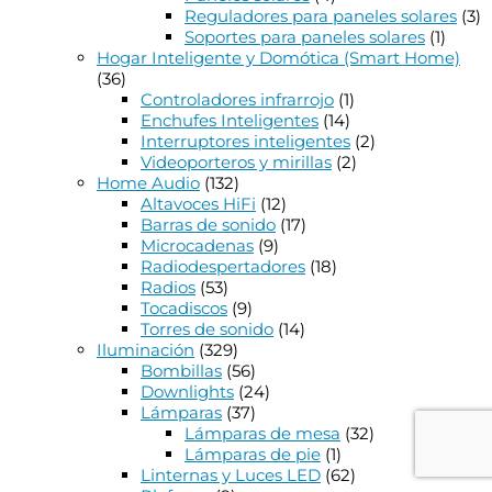
Reguladores para paneles solares
(3)
Soportes para paneles solares
(1)
Hogar Inteligente y Domótica (Smart Home)
(36)
Controladores infrarrojo
(1)
Enchufes Inteligentes
(14)
Interruptores inteligentes
(2)
Videoporteros y mirillas
(2)
Home Audio
(132)
Altavoces HiFi
(12)
Barras de sonido
(17)
Microcadenas
(9)
Radiodespertadores
(18)
Radios
(53)
Tocadiscos
(9)
Torres de sonido
(14)
Iluminación
(329)
Bombillas
(56)
Downlights
(24)
Lámparas
(37)
Lámparas de mesa
(32)
Lámparas de pie
(1)
Linternas y Luces LED
(62)