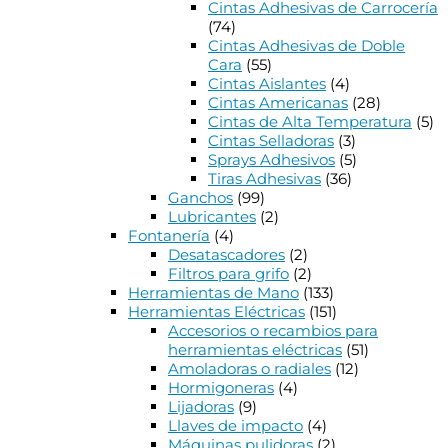
Cintas Adhesivas de Carrocería
(74)
Cintas Adhesivas de Doble
Cara
(55)
Cintas Aislantes
(4)
Cintas Americanas
(28)
Cintas de Alta Temperatura
(5)
Cintas Selladoras
(3)
Sprays Adhesivos
(5)
Tiras Adhesivas
(36)
Ganchos
(99)
Lubricantes
(2)
Fontanería
(4)
Desatascadores
(2)
Filtros para grifo
(2)
Herramientas de Mano
(133)
Herramientas Eléctricas
(151)
Accesorios o recambios para
herramientas eléctricas
(51)
Amoladoras o radiales
(12)
Hormigoneras
(4)
Lijadoras
(9)
Llaves de impacto
(4)
Máquinas pulidoras
(2)