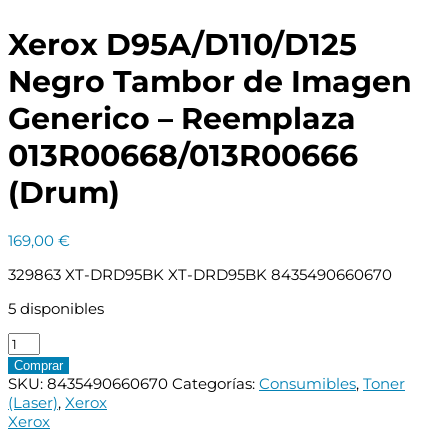
Xerox D95A/D110/D125
Negro Tambor de Imagen
Generico – Reemplaza
013R00668/013R00666
(Drum)
169,00
€
329863 XT-DRD95BK XT-DRD95BK 8435490660670
5 disponibles
Xerox
D95A/D110/D125
Comprar
Negro
SKU:
8435490660670
Categorías:
Consumibles
,
Toner
Tambor
(Laser)
,
Xerox
de
Xerox
Imagen