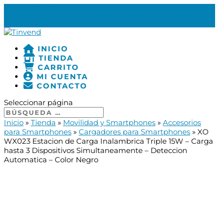
977 18 18 91
INFO@TINVEND.COM
0 ELEMENTOS
INICIO
TIENDA
CARRITO
MI CUENTA
CONTACTO
Seleccionar página
Inicio
»
Tienda
»
Movilidad y Smartphones
»
Accesorios
para Smartphones
»
Cargadores para Smartphones
»
XO
WX023 Estacion de Carga Inalambrica Triple 15W – Carga
hasta 3 Dispositivos Simultaneamente – Deteccion
Automatica – Color Negro