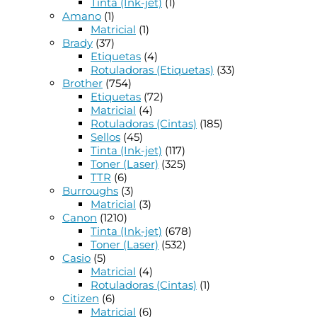
Tinta (Ink-jet)
(1)
Amano
(1)
Matricial
(1)
Brady
(37)
Etiquetas
(4)
Rotuladoras (Etiquetas)
(33)
Brother
(754)
Etiquetas
(72)
Matricial
(4)
Rotuladoras (Cintas)
(185)
Sellos
(45)
Tinta (Ink-jet)
(117)
Toner (Laser)
(325)
TTR
(6)
Burroughs
(3)
Matricial
(3)
Canon
(1210)
Tinta (Ink-jet)
(678)
Toner (Laser)
(532)
Casio
(5)
Matricial
(4)
Rotuladoras (Cintas)
(1)
Citizen
(6)
Matricial
(6)