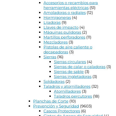
Accesorios o recambios para
herramientas eléctricas
(51)
Amoladoras o radiales
(12)
Hormigoneras
(4)
Lijadoras
(9)
Llaves de impacto
(4)
Máquinas pulidoras
(2)
Martillos perforadores
(11)
Mezcladores
(3)
Pistolas de aire caliente o
decapadoras
(3)
Sierras
(16)
Sierras circulares
(4)
Sierras de calar o caladoras
(3)
Sierras de sable
(3)
Sierras ingletadoras
(3)
Soldadoras
(2)
Taladros y atornilladores
(32)
Atornilladores
(3)
Taladros percutores
(18)
Planchas de Corte
(10)
Prevención y Seguridad
(9603)
Cascos Protectores
(6)
Cintas de Agarre de Seguridad
(4)