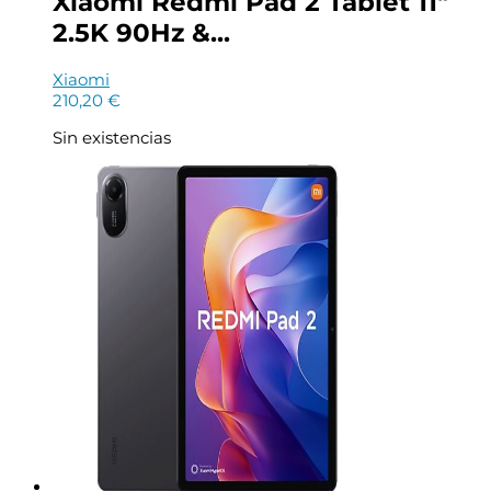
Xiaomi Redmi Pad 2 Tablet 11″
2.5K 90Hz &...
Xiaomi
210,20
€
Sin existencias