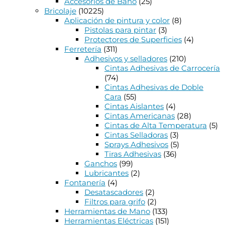
Accesorios de Baño
(25)
Bricolaje
(10225)
Aplicación de pintura y color
(8)
Pistolas para pintar
(3)
Protectores de Superficies
(4)
Ferretería
(311)
Adhesivos y selladores
(210)
Cintas Adhesivas de Carrocería
(74)
Cintas Adhesivas de Doble
Cara
(55)
Cintas Aislantes
(4)
Cintas Americanas
(28)
Cintas de Alta Temperatura
(5)
Cintas Selladoras
(3)
Sprays Adhesivos
(5)
Tiras Adhesivas
(36)
Ganchos
(99)
Lubricantes
(2)
Fontanería
(4)
Desatascadores
(2)
Filtros para grifo
(2)
Herramientas de Mano
(133)
Herramientas Eléctricas
(151)