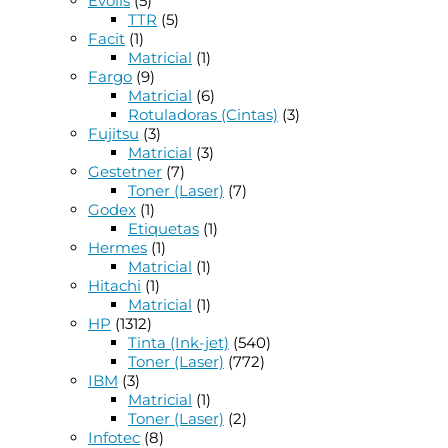
Evolis
(5)
TTR
(5)
Facit
(1)
Matricial
(1)
Fargo
(9)
Matricial
(6)
Rotuladoras (Cintas)
(3)
Fujitsu
(3)
Matricial
(3)
Gestetner
(7)
Toner (Laser)
(7)
Godex
(1)
Etiquetas
(1)
Hermes
(1)
Matricial
(1)
Hitachi
(1)
Matricial
(1)
HP
(1312)
Tinta (Ink-jet)
(540)
Toner (Laser)
(772)
IBM
(3)
Matricial
(1)
Toner (Laser)
(2)
Infotec
(8)