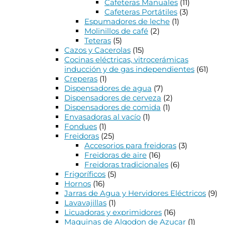
Cafeteras Manuales
(11)
Cafeteras Portátiles
(3)
Espumadores de leche
(1)
Molinillos de café
(2)
Teteras
(5)
Cazos y Cacerolas
(15)
Cocinas eléctricas, vitrocerámicas
inducción y de gas independientes
(61)
Creperas
(1)
Dispensadores de agua
(7)
Dispensadores de cerveza
(2)
Dispensadores de comida
(1)
Envasadoras al vacío
(1)
Fondues
(1)
Freidoras
(25)
Accesorios para freidoras
(3)
Freidoras de aire
(16)
Freidoras tradicionales
(6)
Frigoríficos
(5)
Hornos
(16)
Jarras de Agua y Hervidores Eléctricos
(9)
Lavavajillas
(1)
Licuadoras y exprimidores
(16)
Maquinas de Algodon de Azucar
(1)