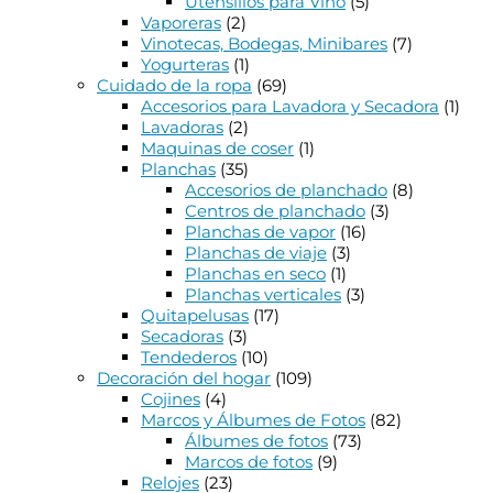
Utensilios para Vino
(5)
Vaporeras
(2)
Vinotecas, Bodegas, Minibares
(7)
Yogurteras
(1)
Cuidado de la ropa
(69)
Accesorios para Lavadora y Secadora
(1)
Lavadoras
(2)
Maquinas de coser
(1)
Planchas
(35)
Accesorios de planchado
(8)
Centros de planchado
(3)
Planchas de vapor
(16)
Planchas de viaje
(3)
Planchas en seco
(1)
Planchas verticales
(3)
Quitapelusas
(17)
Secadoras
(3)
Tendederos
(10)
Decoración del hogar
(109)
Cojines
(4)
Marcos y Álbumes de Fotos
(82)
Álbumes de fotos
(73)
Marcos de fotos
(9)
Relojes
(23)