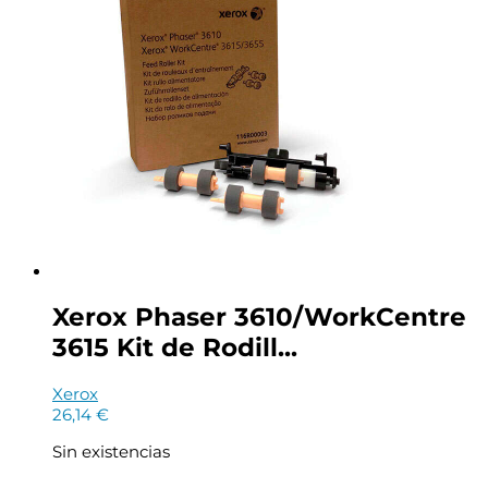
110V
-
607K09009
cantidad
Xerox Phaser 3610/WorkCentre
3615 Kit de Rodill...
Xerox
26,14
€
Sin existencias