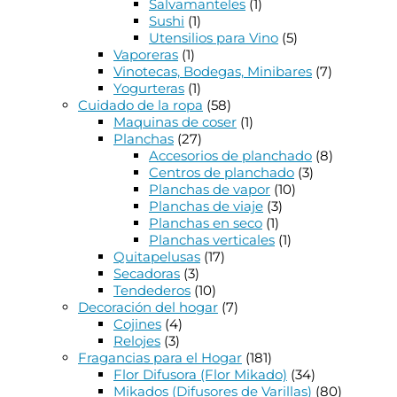
Salvamanteles
(1)
Sushi
(1)
Utensilios para Vino
(5)
Vaporeras
(1)
Vinotecas, Bodegas, Minibares
(7)
Yogurteras
(1)
Cuidado de la ropa
(58)
Maquinas de coser
(1)
Planchas
(27)
Accesorios de planchado
(8)
Centros de planchado
(3)
Planchas de vapor
(10)
Planchas de viaje
(3)
Planchas en seco
(1)
Planchas verticales
(1)
Quitapelusas
(17)
Secadoras
(3)
Tendederos
(10)
Decoración del hogar
(7)
Cojines
(4)
Relojes
(3)
Fragancias para el Hogar
(181)
Flor Difusora (Flor Mikado)
(34)
Mikados (Difusores de Varillas)
(80)