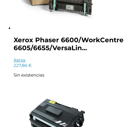
Xerox Phaser 6600/WorkCentre
6605/6655/VersaLin...
Xerox
227,86
€
Sin existencias