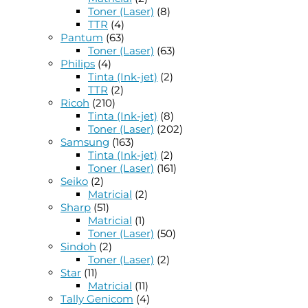
Toner (Laser)
(8)
TTR
(4)
Pantum
(63)
Toner (Laser)
(63)
Philips
(4)
Tinta (Ink-jet)
(2)
TTR
(2)
Ricoh
(210)
Tinta (Ink-jet)
(8)
Toner (Laser)
(202)
Samsung
(163)
Tinta (Ink-jet)
(2)
Toner (Laser)
(161)
Seiko
(2)
Matricial
(2)
Sharp
(51)
Matricial
(1)
Toner (Laser)
(50)
Sindoh
(2)
Toner (Laser)
(2)
Star
(11)
Matricial
(11)
Tally Genicom
(4)