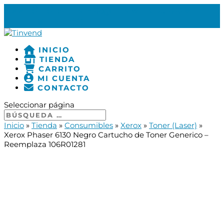
977 18 18 91
INFO@TINVEND.COM
0 ELEMENTOS
INICIO
TIENDA
CARRITO
MI CUENTA
CONTACTO
Seleccionar página
Inicio
»
Tienda
»
Consumibles
»
Xerox
»
Toner (Laser)
»
Xerox Phaser 6130 Negro Cartucho de Toner Generico –
Reemplaza 106R01281