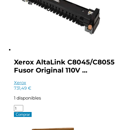
Xerox AltaLink C8045/C8055
Fusor Original 110V ...
Xerox
731,49
€
1 disponibles
Xerox
AltaLink
Comprar
C8045/C8055
Fusor
Original