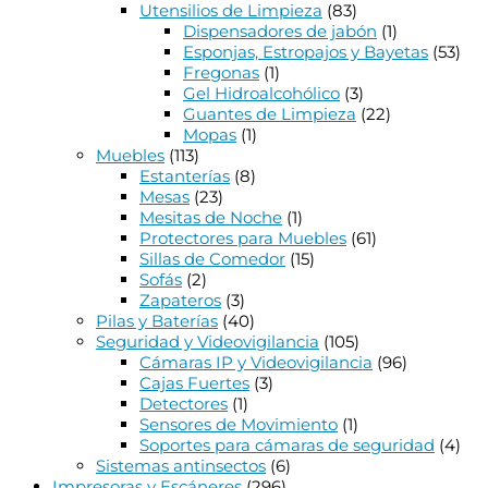
Utensilios de Limpieza
(83)
Dispensadores de jabón
(1)
Esponjas, Estropajos y Bayetas
(53)
Fregonas
(1)
Gel Hidroalcohólico
(3)
Guantes de Limpieza
(22)
Mopas
(1)
Muebles
(113)
Estanterías
(8)
Mesas
(23)
Mesitas de Noche
(1)
Protectores para Muebles
(61)
Sillas de Comedor
(15)
Sofás
(2)
Zapateros
(3)
Pilas y Baterías
(40)
Seguridad y Videovigilancia
(105)
Cámaras IP y Videovigilancia
(96)
Cajas Fuertes
(3)
Detectores
(1)
Sensores de Movimiento
(1)
Soportes para cámaras de seguridad
(4)
Sistemas antinsectos
(6)
Impresoras y Escáneres
(296)