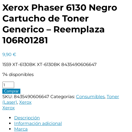
Xerox Phaser 6130 Negro
Cartucho de Toner
Generico – Reemplaza
106R01281
9,90
€
1559 XT-6130BK XT-6130BK 8435490606647
74 disponibles
Xerox
Phaser
Comprar
6130
SKU:
8435490606647
Categorías:
Consumibles
,
Toner
Negro
(Laser)
,
Xerox
Cartucho
Xerox
de
Toner
Descripción
Generico
Información adicional
-
Marca