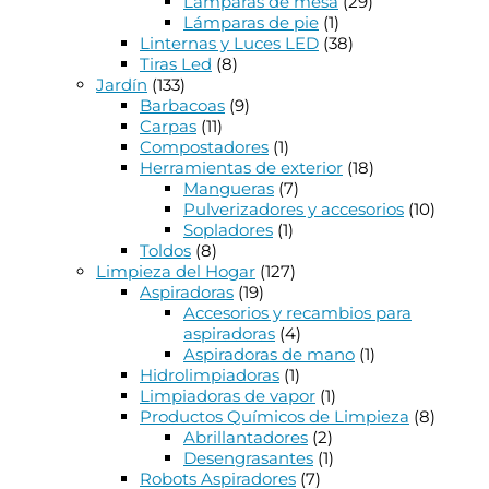
Lámparas de mesa
(29)
Lámparas de pie
(1)
Linternas y Luces LED
(38)
Tiras Led
(8)
Jardín
(133)
Barbacoas
(9)
Carpas
(11)
Compostadores
(1)
Herramientas de exterior
(18)
Mangueras
(7)
Pulverizadores y accesorios
(10)
Sopladores
(1)
Toldos
(8)
Limpieza del Hogar
(127)
Aspiradoras
(19)
Accesorios y recambios para
aspiradoras
(4)
Aspiradoras de mano
(1)
Hidrolimpiadoras
(1)
Limpiadoras de vapor
(1)
Productos Químicos de Limpieza
(8)
Abrillantadores
(2)
Desengrasantes
(1)
Robots Aspiradores
(7)