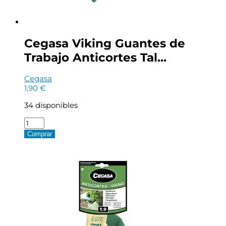
Cegasa Viking Guantes de
Trabajo Anticortes Tal...
Cegasa
1,90
€
34 disponibles
Cegasa
Viking
Comprar
Guantes
de
Trabajo
Anticortes
Talla
8
-
Fabricados
en