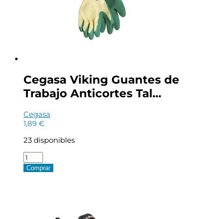
Algodon
con
Recubimiento
de
Latex
Rugoso
en
Palma
y
Cegasa Viking Guantes de
Dedos
Trabajo Anticortes Tal...
-
Color
Verde
Cegasa
cantidad
1,89
€
23 disponibles
Cegasa
Viking
Comprar
Guantes
de
Trabajo
Anticortes
Talla