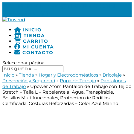
977 18 18 91
INFO@TINVEND.COM
0 ELEMENTOS
INICIO
TIENDA
CARRITO
MI CUENTA
CONTACTO
Seleccionar página
Inicio
»
Tienda
»
Hogar y Electrodomésticos
»
Bricolaje
»
Prevención y Seguridad
»
Ropa de Trabajo
»
Pantalones
de Trabajo
»
Upower Atom Pantalon de Trabajo con Tejido
Stretch – Talla L – Repelente al Agua, Transpirable,
Bolsillos Multifuncionales, Proteccion de Rodillas
Certificada, Costuras Reforzadas – Color Azul Marino