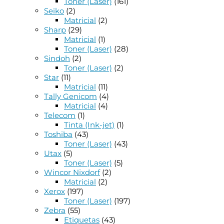
Toner (Laser)
(161)
Seiko
(2)
Matricial
(2)
Sharp
(29)
Matricial
(1)
Toner (Laser)
(28)
Sindoh
(2)
Toner (Laser)
(2)
Star
(11)
Matricial
(11)
Tally Genicom
(4)
Matricial
(4)
Telecom
(1)
Tinta (Ink-jet)
(1)
Toshiba
(43)
Toner (Laser)
(43)
Utax
(5)
Toner (Laser)
(5)
Wincor Nixdorf
(2)
Matricial
(2)
Xerox
(197)
Toner (Laser)
(197)
Zebra
(55)
Etiquetas
(43)