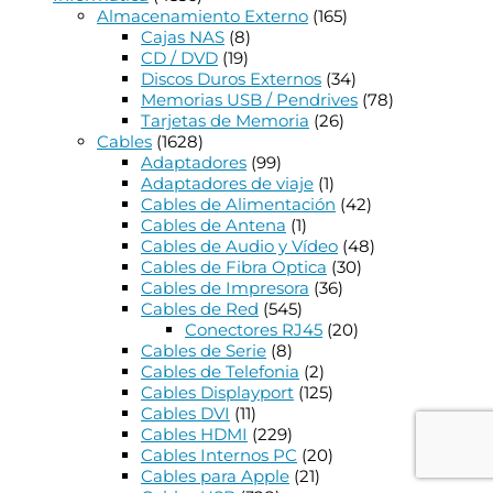
Almacenamiento Externo
(165)
Cajas NAS
(8)
CD / DVD
(19)
Discos Duros Externos
(34)
Memorias USB / Pendrives
(78)
Tarjetas de Memoria
(26)
Cables
(1628)
Adaptadores
(99)
Adaptadores de viaje
(1)
Cables de Alimentación
(42)
Cables de Antena
(1)
Cables de Audio y Vídeo
(48)
Cables de Fibra Optica
(30)
Cables de Impresora
(36)
Cables de Red
(545)
Conectores RJ45
(20)
Cables de Serie
(8)
Cables de Telefonia
(2)
Cables Displayport
(125)
Cables DVI
(11)
Cables HDMI
(229)
Cables Internos PC
(20)
Cables para Apple
(21)