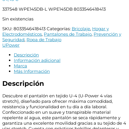
337548 WPE145DB-L WPE145DB 8033546418413
Sin existencias
SKU:
8033546418413
Categorías:
Bricolaje
,
Hogar y
Electrodomésticos
,
Pantalones de Trabajo
,
Prevención y
Seguridad
,
Ropa de Trabajo
UPower
Descripción
Información adicional
Marca
Más Información
Descripción
Descubre el pantalón en tejido U-4 (U-Power 4 vías
stretch), diseñado para ofrecer máxima comodidad,
resistencia y funcionalidad en tu día a día laboral.
Confeccionado en un suave y transpirable material
repelente al agua, este pantalón se seca rápidamente y
garantiza una excelente movilidad gracias a su tejido de 4
vías stretch. Cuenta con prácticos bolsillos delanteros y