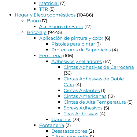
Matricial
(7)
TTR
(5)
Hogar y Electrodomésticos
(10486)
Baño
(17)
Accesorios de Baño
(17)
Bricolaje
(9445)
Aplicación de pintura y color
(6)
Pistolas para pintar
(1)
Protectores de Superficies
(4)
Ferretería
(106)
Adhesivos y selladores
(67)
Cintas Adhesivas de Carrocería
(36)
Cintas Adhesivas de Doble
Cara
(4)
Cintas Aislantes
(1)
Cintas Americanas
(12)
Cintas de Alta Temperatura
(5)
Sprays Adhesivos
(5)
Tiras Adhesivas
(4)
Ganchos
(39)
Fontanería
(3)
Desatascadores
(2)
Filtros para grifo
(1)