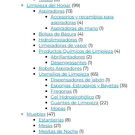
Limpieza del Hogar
(99)
Aspiradoras
(13)
Accesorios y recambios para
aspiradoras
(4)
Aspiradoras de mano
(1)
Bolsas de Basura
(4)
Hidrolimpiadoras
(1)
Limpiadoras de vapor
(1)
Productos Químicos de Limpieza
(4)
Abrillantadores
(2)
Desengrasantes
(1)
Robots Aspiradores
(7)
Utensilios de Limpieza
(65)
Dispensadores de jabón
(1)
Esponjas, Estropajos y Bayetas
(35)
Fregonas
(1)
Gel Hidroalcohólico
(3)
Guantes de Limpieza
(22)
Mopas
(1)
Muebles
(47)
Estanterías
(8)
Mesas
(21)
Mesitas de Noche
(1)