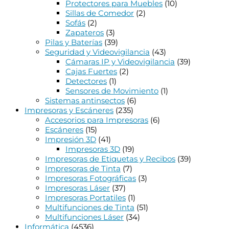
Protectores para Muebles
(10)
Sillas de Comedor
(2)
Sofás
(2)
Zapateros
(3)
Pilas y Baterías
(39)
Seguridad y Videovigilancia
(43)
Cámaras IP y Videovigilancia
(39)
Cajas Fuertes
(2)
Detectores
(1)
Sensores de Movimiento
(1)
Sistemas antinsectos
(6)
Impresoras y Escáneres
(235)
Accesorios para Impresoras
(6)
Escáneres
(15)
Impresión 3D
(41)
Impresoras 3D
(19)
Impresoras de Etiquetas y Recibos
(39)
Impresoras de Tinta
(7)
Impresoras Fotográficas
(3)
Impresoras Láser
(37)
Impresoras Portatiles
(1)
Multifunciones de Tinta
(51)
Multifunciones Láser
(34)
Informática
(4536)