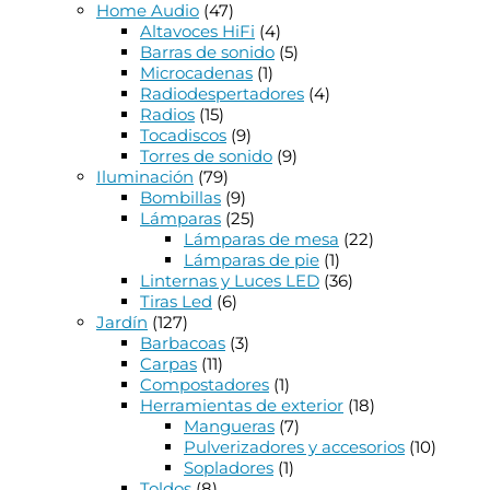
Home Audio
(47)
Altavoces HiFi
(4)
Barras de sonido
(5)
Microcadenas
(1)
Radiodespertadores
(4)
Radios
(15)
Tocadiscos
(9)
Torres de sonido
(9)
Iluminación
(79)
Bombillas
(9)
Lámparas
(25)
Lámparas de mesa
(22)
Lámparas de pie
(1)
Linternas y Luces LED
(36)
Tiras Led
(6)
Jardín
(127)
Barbacoas
(3)
Carpas
(11)
Compostadores
(1)
Herramientas de exterior
(18)
Mangueras
(7)
Pulverizadores y accesorios
(10)
Sopladores
(1)
Toldos
(8)