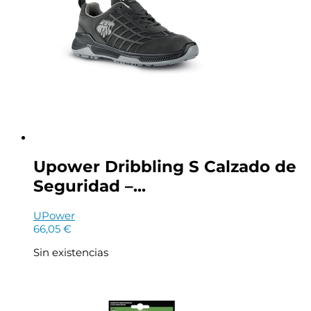
9
-
Fabricados
en
Algodon
con
Recubimiento
de
Latex
Rugoso
en
Palma
y
Upower Dribbling S Calzado de
Dedos
Seguridad –...
-
Color
Verde
UPower
cantidad
66,05
€
Sin existencias