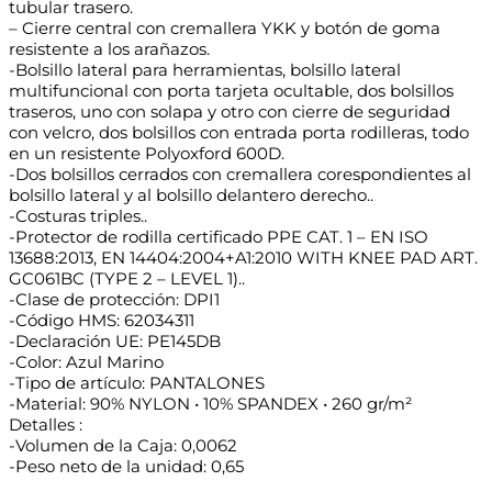
tubular trasero.
– Cierre central con cremallera YKK y botón de goma
resistente a los arañazos.
-Bolsillo lateral para herramientas, bolsillo lateral
multifuncional con porta tarjeta ocultable, dos bolsillos
traseros, uno con solapa y otro con cierre de seguridad
con velcro, dos bolsillos con entrada porta rodilleras, todo
en un resistente Polyoxford 600D.
-Dos bolsillos cerrados con cremallera corespondientes al
bolsillo lateral y al bolsillo delantero derecho..
-Costuras triples..
-Protector de rodilla certificado PPE CAT. 1 – EN ISO
13688:2013, EN 14404:2004+A1:2010 WITH KNEE PAD ART.
GC061BC (TYPE 2 – LEVEL 1)..
-Clase de protección: DPI1
-Código HMS: 62034311
-Declaración UE: PE145DB
-Color: Azul Marino
-Tipo de artículo: PANTALONES
-Material: 90% NYLON • 10% SPANDEX • 260 gr/m²
Detalles :
-Volumen de la Caja: 0,0062
-Peso neto de la unidad: 0,65