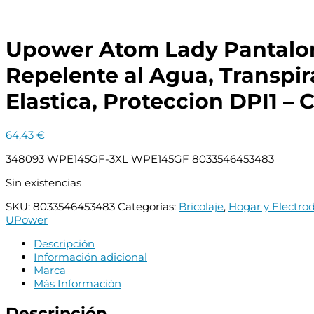
Upower Atom Lady Pantalon 
Repelente al Agua, Transpir
Elastica, Proteccion DPI1 – C
64,43
€
348093 WPE145GF-3XL WPE145GF 8033546453483
Sin existencias
SKU:
8033546453483
Categorías:
Bricolaje
,
Hogar y Electro
UPower
Descripción
Información adicional
Marca
Más Información
Descripción