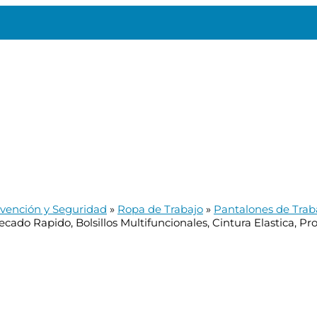
vención y Seguridad
»
Ropa de Trabajo
»
Pantalones de Trab
ado Rapido, Bolsillos Multifuncionales, Cintura Elastica, Pro