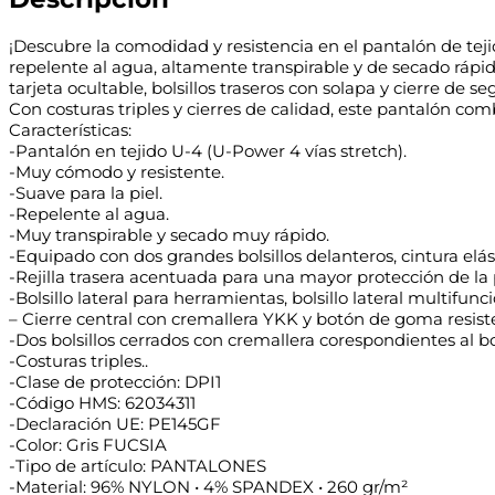
¡Descubre la comodidad y resistencia en el pantalón de teji
repelente al agua, altamente transpirable y de secado rápido
tarjeta ocultable, bolsillos traseros con solapa y cierre de 
Con costuras triples y cierres de calidad, este pantalón c
Características:
-Pantalón en tejido U-4 (U-Power 4 vías stretch).
-Muy cómodo y resistente.
-Suave para la piel.
-Repelente al agua.
-Muy transpirable y secado muy rápido.
-Equipado con dos grandes bolsillos delanteros, cintura elás
-Rejilla trasera acentuada para una mayor protección de la p
-Bolsillo lateral para herramientas, bolsillo lateral multifun
– Cierre central con cremallera YKK y botón de goma resiste
-Dos bolsillos cerrados con cremallera corespondientes al bols
-Costuras triples..
-Clase de protección: DPI1
-Código HMS: 62034311
-Declaración UE: PE145GF
-Color: Gris FUCSIA
-Tipo de artículo: PANTALONES
-Material: 96% NYLON • 4% SPANDEX • 260 gr/m²