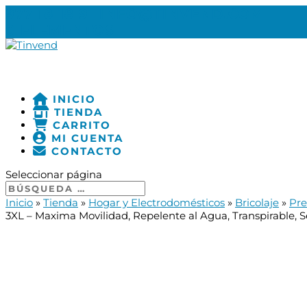
977 18 18 91
INFO@TINVEND.COM
0 ELEMENTOS
INICIO
TIENDA
CARRITO
MI CUENTA
CONTACTO
Seleccionar página
Inicio
»
Tienda
»
Hogar y Electrodomésticos
»
Bricolaje
»
Pre
3XL – Maxima Movilidad, Repelente al Agua, Transpirable, Sec