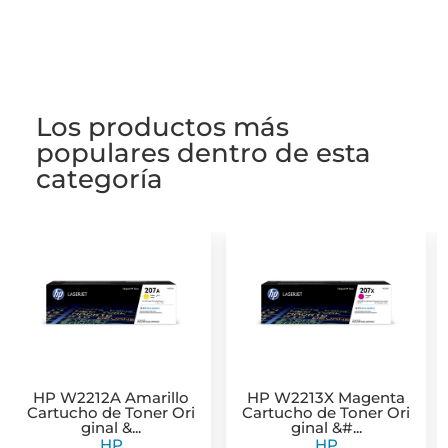
t
e
e
i
p
s
b
g
l
a
A
o
r
r
Los productos más
p
o
a
t
populares dentro de esta
categoría
p
k
m
i
r
HP W2212A Amarillo
HP W2213X Magenta
Cartucho de Toner Ori
Cartucho de Toner Ori
ginal &...
ginal &#...
HP
HP