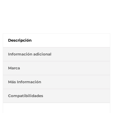
Generico
-
Reemplaza
106R03876/106R03862
cantidad
Descripción
Información adicional
Marca
Más Información
Compatibilidades