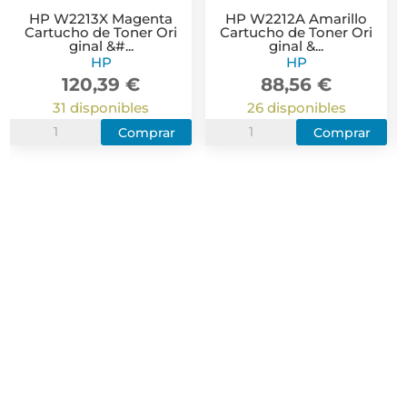
HP W2213X Magenta
HP W2212A Amarillo
Cartucho de Toner Ori
Cartucho de Toner Ori
ginal &#...
ginal &...
HP
HP
120,39
€
88,56
€
31 disponibles
26 disponibles
HP
HP
Comprar
Comprar
W2213X
W2212A
Magenta
Amarillo
Cartucho
Cartucho
de
de
Toner
Toner
Original
Original
O
-
-
-
207X
207A
cantidad
cantidad