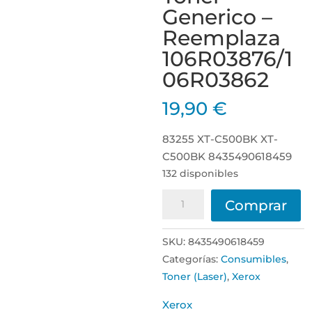
Generico –
Reemplaza
106R03876/1
06R03862
19,90
€
83255 XT-C500BK XT-
C500BK 8435490618459
132 disponibles
Xerox
Comprar
VersaLink
C500/C505
SKU:
8435490618459
Negro
Categorías:
Consumibles
,
Cartucho
Toner (Laser)
,
Xerox
de
Toner
Xerox