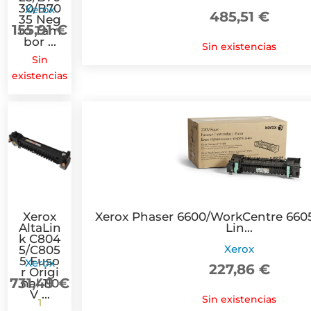
30/B70
Xerox
485,51
€
35 Neg
155,91
€
ro Tam
bor ...
Sin existencias
Sin
existencias
Xerox
Xerox Phaser 6600/WorkCentre 660
AltaLin
Lin...
k C804
Xerox
5/C805
5 Fuso
Xerox
227,86
€
r Origi
731,49
€
nal 110
V ...
Sin existencias
1