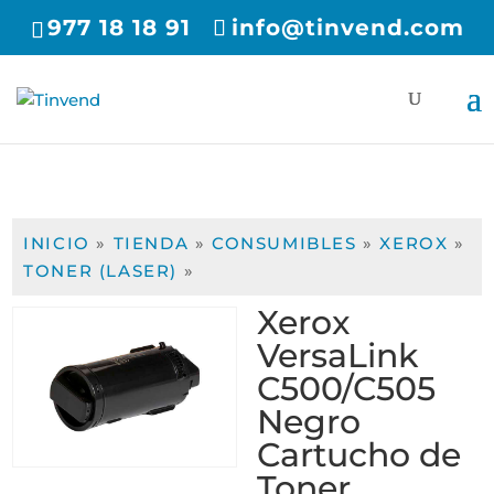
977 18 18 91
info@tinvend.com
INICIO
»
TIENDA
»
CONSUMIBLES
»
XEROX
»
TONER (LASER)
»
Xerox
VersaLink
C500/C505
Negro
Cartucho de
Toner