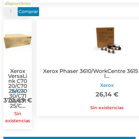
disponibles
Xerox
Comprar
AltaLink
C8045/C8055
Fusor
Original
110V
-
607K09009
Xerox
Xerox Phaser 3610/WorkCentre 3615 
cantidad
VersaLi
l...
nk C70
Xerox
20/C70
25/C70
Xerox
26,14
€
30/C71
370,49
€
20/C71
25/C...
Sin existencias
Sin
existencias