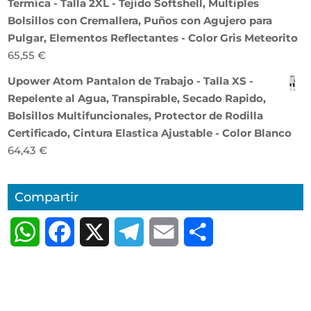
Termica - Talla 2XL - Tejido Softshell, Multiples
Bolsillos con Cremallera, Puños con Agujero para
Pulgar, Elementos Reflectantes - Color Gris Meteorito
65,55
€
Upower Atom Pantalon de Trabajo - Talla XS -
Repelente al Agua, Transpirable, Secado Rapido,
Bolsillos Multifuncionales, Protector de Rodilla
Certificado, Cintura Elastica Ajustable - Color Blanco
64,43
€
Compartir
W
F
X
T
E
C
h
a
e
m
o
a
c
l
a
m