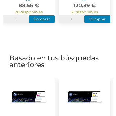
88,56
€
120,39
€
26 disponibles
31 disponibles
HP
HP
Comprar
Comprar
W2212A
W2213X
Amarillo
Magenta
Cartucho
Cartucho
de
de
Toner
Toner
Basado en tus búsquedas
Original
Original
O
anteriores
-
-
-
207A
207X
cantidad
cantidad