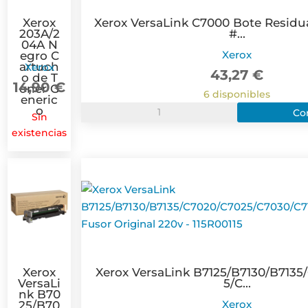
Xerox
Xerox VersaLink C7000 Bote Residua
203A/2
#...
04A N
Xerox
egro C
artuch
Xerox
43,27
€
o de T
14,90
€
oner G
6 disponibles
eneric
Xerox
o
Co
Sin
VersaLink
existencias
C7000
Bote
Residual
Original
-
115R00129
cantidad
Xerox
Xerox VersaLink B7125/B7130/B7135
VersaLi
5/C...
nk B70
Xerox
25/B70